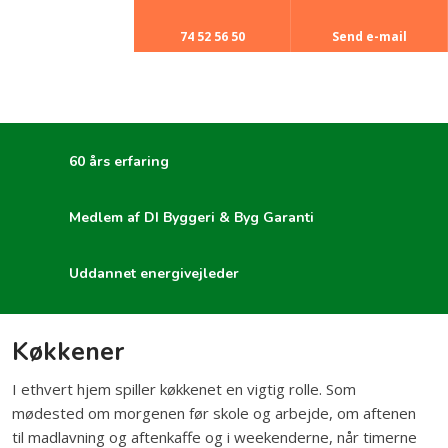
74 52 56 50​
Send e-mail​
60 års erfaring
Medlem af DI Byggeri & Byg Garanti
Uddannet energivejleder
Køkkener
I ethvert hjem spiller køkkenet en vigtig rolle. Som
mødested om morgenen før skole og arbejde, om aftenen
til madlavning og aftenkaffe og i weekenderne, når timerne