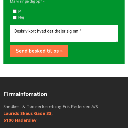
Må vi ringe dig op?
*
Ja
Nej
Firmainfomation
​Snedker- & Tømrerforretning Erik Pedersen A/S
Laurids Skaus Gade 33,
​6100 Haderslev