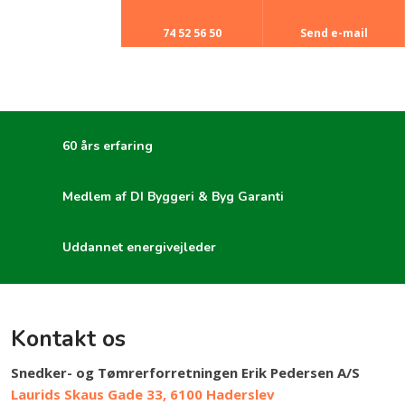
74 52 56 50​
Send e-mail​
60 års erfaring
Medlem af DI Byggeri & Byg Garanti
Uddannet energivejleder
Kontakt os​
Snedker- og Tømrerforretningen Erik Pedersen A/S
Laurids Skaus Gade 33, 6100 Haderslev​